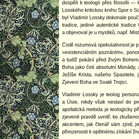
dospěli k teologii přes filosofii
Losského kritickou knihu Spor o Sofi
byl Vladimir Lossky dokonale pouče
tradice, jediné autentické tradice
a objevoval je u mystiků, např. Mis
Čistě rozumová spekulativnost je p
»existenciálním poznáním«, ponor
a tudíž pokání před živým Bohem. 
Boha jako čiré absolutní Monády,
Ježíše Krista, našeho Spasitele,
Zjevení Boha ve Svaté Trojici.
Vladimir Lossky je teolog persona
a Úsie, nikdy však nestaví do pr
apofatická metoda je teologicky p
zjevené pravdě uvnitř, ke zkušenos
akcentem, jak čtenář sám zjistí,
přirozenosti k opětnému získání živ