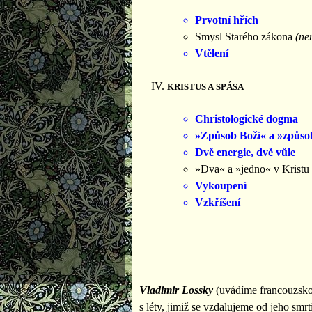
Prvotní hřích
Smysl Starého zákona
(ne
Vtělení
KRISTUS A SPÁSA
Christologické dogma
»Způsob Boží« a »způso
Dvě energie, dvě vůle
»Dva« a »jedno« v Kristu
Vykoupení
Vzkříšení
Vladimir Lossky
(uvádíme francouzskou
s léty, jimiž se vzdalujeme od jeho smr