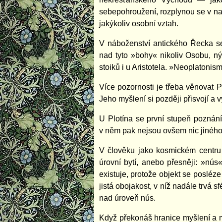
sebepohroužení, rozplynou se v na
jakýkoliv osobní vztah.
V náboženství antického Řecka se
nad tyto »bohy« nikoliv Osobu, nýb
stoiků i u Aristotela. »Neoplatoni
Více pozornosti je třeba věnovat P
Jeho myšlení si později přisvojí a v
U Plotína se první stupeň poznán
v něm pak nejsou ovšem nic jiného
V člověku jako kosmickém centru 
úrovní bytí, anebo přesněji: »nús«
existuje, protože objekt se posléze
jistá obojakost, v níž nadále trvá
nad úroveň nús.
Když překonáš hranice myšlení a mys