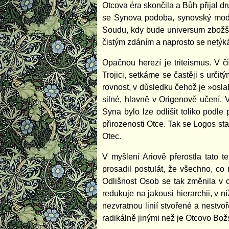
Otcova éra skončila a Bůh přijal 
se Synova podoba, synovský modus
Soudu, kdy bude universum zbožště
čistým zdáním a naprosto se netýk
Opačnou herezí je triteismus. V č
Trojici, setkáme se častěji s určit
rovnost, v důsledku čehož je »os
silné, hlavně v Origenově učení. 
Syna bylo lze odlišit toliko podl
přirozenosti Otce. Tak se Logos st
Otec.
V myšlení Ariově přerostla tato t
prosadil postulát, že všechno, co 
Odlišnost Osob se tak změnila v o
redukuje na jakousi hierarchii, v ní
nezvratnou linií stvořené a nestv
radikálně jinými než je Otcovo Bož