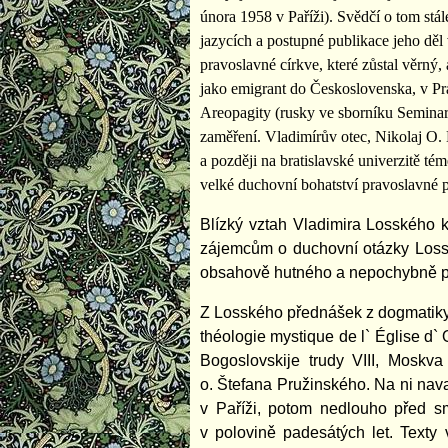
února 1958 v Paříži). Svědčí o tom stá
jazycích a postupné publikace jeho děl
pravoslavné církve, které zůstal věrný, a
jako emigrant do Československa, v Pra
Areopagity (rusky ve sborníku Semina
zaměření. Vladimírův otec, Nikolaj O. Lo
a později na bratislavské univerzitě t
velké duchovní bohatství pravoslavné p
Blízký vztah Vladimira Losského k
zájemcům o duchovní otázky Loss
obsahově hutného a nepochybně p
Z Losského přednášek z dogmatiky a
théologie mystique de l` Église d` 
Bogoslovskije trudy VIII, Moskv
o. Štefana Pružinského. Na ni nava
v Paříži, potom nedlouho před sm
v polovině padesátých let. Texty