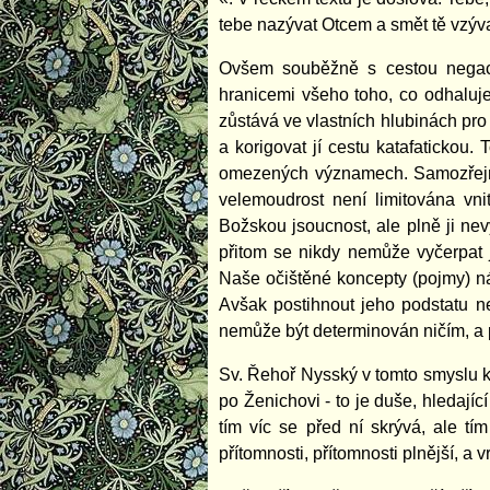
tebe nazývat Otcem a smět tě vzýva
Ovšem souběžně s cestou negací s
hranicemi všeho toho, co odhaluje
zůstává ve vlastních hlubinách pro
a korigovat jí cestu katafatickou
omezených významech. Samozřejmě
velemoudrost není limitována vnit
Božskou jsoucnost, ale plně ji nev
přitom se nikdy nemůže vyčerpat 
Naše očištěné koncepty (pojmy) ná
Avšak postihnout jeho podstatu n
nemůže být determinován ničím, a p
Sv. Řehoř Nysský v tomto smyslu k
po Ženichovi - to je duše, hledaj
tím víc se před ní skrývá, ale tí
přítomnosti, přítomnosti plnější, a