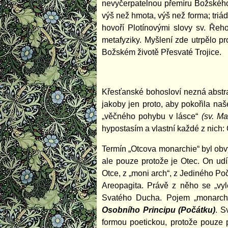
nevyčerpatelnou přemíru Božského
výš než hmota, výš než forma; triád
hovoří Plotínovými slovy sv. Řeho
metafyziky. Myšlení zde utrpělo pr
Božském životě Přesvaté Trojice.
Křesťanské bohosloví nezná abstra
jakoby jen proto, aby pokořila na
„věčného pohybu v lásce“
(sv. M
hypostasím a vlastní každé z nich
Termín „Otcova monarchie“ byl obvy
ale pouze protože je Otec. On ud
Otce, z „moni arch“, z Jediného Poč
Areopagita. Právě z něho se „vyl
Svatého Ducha. Pojem „monarchi
Osobního Principu (Počátku)
. S
formou poetickou, protože pouze p