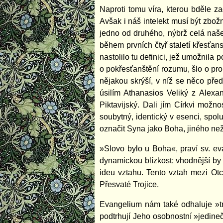
Naproti tomu víra, kterou bděle z
Avšak i náš intelekt musí být zbožn
jedno od druhého, nýbrž celá naše 
během prvních čtyř staletí křesťans
nastolilo tu definici, jež umožnila 
o pokřesťanštění rozumu, šlo o prom
nějakou skrýší, v níž se něco pře
úsilím Athanasios Veliký z Alexa
Piktavijský. Dali jím Církvi možn
soubytný, identický v esenci, sp
označit Syna jako Boha, jiného než
»Slovo bylo u Boha«, praví sv. e
dynamickou blízkost; vhodnější by 
ideu vztahu. Tento vztah mezi O
Přesvaté Trojice.
Evangelium nám také odhaluje »trin
podtrhují Jeho osobnostní »jedineč