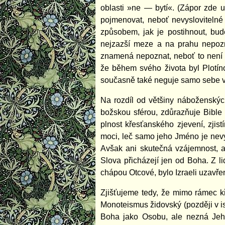
oblasti »ne — bytí«. (Zápor zde 
pojmenovat, neboť nevysloviteln
způsobem, jak je postihnout, bu
nejzazší meze a na prahu nepozn
znamená nepoznat, neboť to není e
že během svého života byl Plotíno
současně také neguje samo sebe v
Na rozdíl od většiny náboženskýc
božskou sférou, zdůrazňuje Bible
plnost křesťanského zjevení, zjis
moci, leč samo jeho Jméno je nevys
Avšak ani skutečná vzájemnost, a
Slova přicházejí jen od Boha. Z li
chápou Otcové, bylo Izraeli uzavře
Zjišťujeme tedy, že mimo rámec k
Monoteismus židovský (později v i
Boha jako Osobu, ale nezná Jeho 