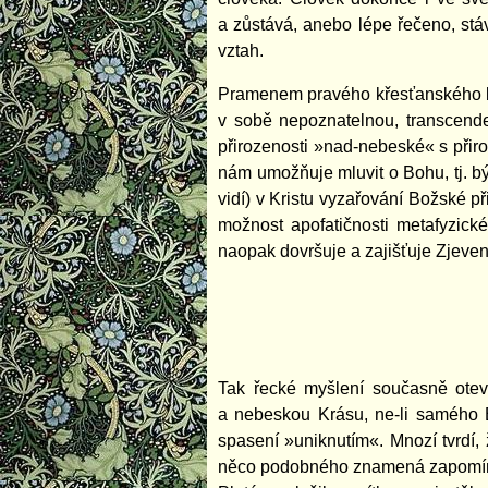
a zůstává, anebo lépe řečeno, stáv
vztah.
Pramenem pravého křesťanského bo
v sobě nepoznatelnou, transcenden
přirozenosti »nad-nebeské« s přiro
nám umožňuje mluvit o Bohu, tj. být
vidí) v Kristu vyzařování Božské p
možnost apofatičnosti metafyzické
naopak dovršuje a zajišťuje Zjeven
Tak řecké myšlení současně otevř
a nebeskou Krásu, ne-li samého 
spasení »uniknutím«. Mnozí tvrdí, 
něco podobného znamená zapomínat