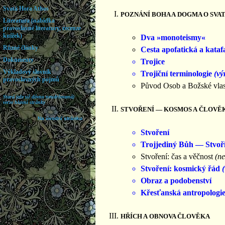
POZNÁNÍ BOHA A DOGMA O SVAT
Dva »monoteismy«
Cesta apofatická a kataf
Trojice
Trojiční terminologie
(vý
Původ Osob a Božské vlas
STVOŘENÍ — KOSMOS A ČLOVĚ
Stvoření
Trojjediný Bůh — Stvořit
Stvoření: čas a věčnost
(ne
Stvoření: kosmický řád
Obraz a podobenství
Křesťanská antropologi
HŘÍCH A OBNOVA ČLOVĚKA