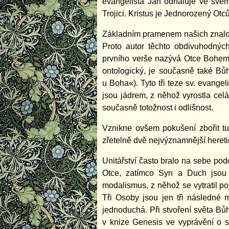
evangelista Jan odhaluje ve své
Trojici. Kristus je Jednorozený Otc
Základním pramenem našich znalostí
Proto autor těchto obdivuhodnýc
prvního verše nazývá Otce Bohem, 
ontologický, je současně také Bů
u Boha«). Tyto tři teze sv. evang
jsou jádrem, z něhož vyrostla celá
současně totožnost i odlišnost.
Vznikne ovšem pokušení zbořit tut
zřetelně dvě nejvýznamnější heretic
Unitářství často bralo na sebe p
Otce, zatímco Syn a Duch jsou je
modalismus, z něhož se vytratil p
Tři Osoby jsou jen tři následné 
jednoduchá. Při stvoření světa Bůh
v knize Genesis ve vyprávění o s