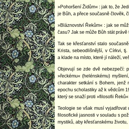
»Pohoršení Židům« : jak to, že Je
je Bůh, a přece současně člověk, 
»Bláznovství Řekům« : jak se můž
času? Jak se může Bůh stát právě t
Tak se křesťanství stalo současn
Krista, sebeodlišnější, v Církvi, 
a klade na místo, které jí náleží, 
Objevují se zde dvě nebezpečí: p
»řeckému« (helénskému) myšlení, ž
charakter setkání s Bohem, jenž m
epochu scholastiky až k vědcům 19
který se snaží proti »filosofii Řeků« 
Teologie se však musí vyjadřovat 
filosofické jasnosti v souladu s po
mystiků, aby křesťanskému životu, k