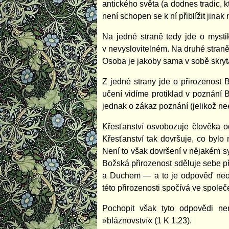
antického světa (a dodnes tradic, k
není schopen se k ní přiblížit jinak
Na jedné straně tedy jde o myst
v nevyslovitelném. Na druhé straně
Osoba je jakoby sama v sobě skryt
Z jedné strany jde o přirozenost 
učení vidíme protiklad v poznání 
jednak o zákaz poznání (jelikož ne
Křesťanství osvobozuje člověka od
Křesťanství tak dovršuje, co bylo
Není to však dovršení v nějakém sy
Božská přirozenost sděluje sebe při
a Duchem — a to je odpověď neos
této přirozenosti spočívá ve spol
Pochopit však tyto odpovědi ne
»bláznovství« (1 K 1,23).