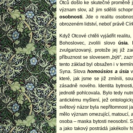
Otců došlo ke skutečné proměně jaz
význam slov, až jim sdělili schop
osobnosti
. Jde o realitu osobnos
obrozeném lidství, neboť právě Cí
Když Otcové chtěli vyjádřit realitu
Bohoslovec, zvolili slovo
úsia
. 
zvulgarizovaný, protože jej již z
příbuznost se slovesem „býti“, zaz
tento základ byl obsažen i v term
Syna. Slova
homoúsios a úsia
v
které, jak jsme se již zmínili, 
zásadně nového. Identita bytnosti
jednotě pohlcovala. Bylo tedy nutn
antickému myšlení, jež ontologick
světový názor byla nepřítomnost j
mělo význam omezující, matoucí, a 
osoba – maska bytosti neosobní. 
a jako takový postrádá jakékoliv 