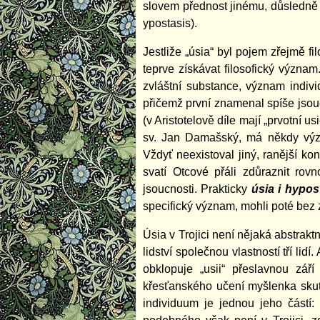
slovem přednost jinému, důsledně 
ypostasis).
Jestliže „úsia“ byl pojem zřejmě fi
teprve získávat filosofický význa
zvláštní substance, význam indivi
přičemž první znamenal spíše jsouc
(v Aristotelově díle mají „prvotní 
sv. Jan Damašský, má někdy význa
Vždyť neexistoval jiný, ranější ko
svatí Otcové přáli zdůraznit ro
jsoucnosti. Prakticky
úsia i hypos
specifický význam, mohli poté bez z
Úsia v Trojici není nějaká abstraktn
lidství společnou vlastností tří l
obklopuje „usii“ přeslavnou zá
křesťanského učení myšlenka skuteč
individuum je jednou jeho částí: 