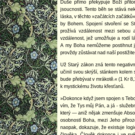
Duše přímo překypuje Boží přítom
jsoucnosti. Tento běh se stává n
láska, v těchto »začátcích začátků
by Bohem. Spojení stvoření se Stv
prožívá vzdálenost mezi sebou 
vzdálenost, jež umožňuje a rodí l
A my Boha nemůžeme postihnut jin
provždy zůstávat nad naší postižitel
Už Starý zákon zná tento negativn
učinil svou skrýší, stánkem kolem
bude přebývat v mrákotě.« (1 Kr 8,
k mystickému životu křesťanů.
»Dokonce když jsem spojen s Tebou
vím, že Tys můj Pán, a já - služeb
který — aniž nějak zmenšuje Absol
osobností Boha, mezi Jeho přiroze
naopak, dokazuje, že existuje lo
člověka. Člověk dokonce i ve sv