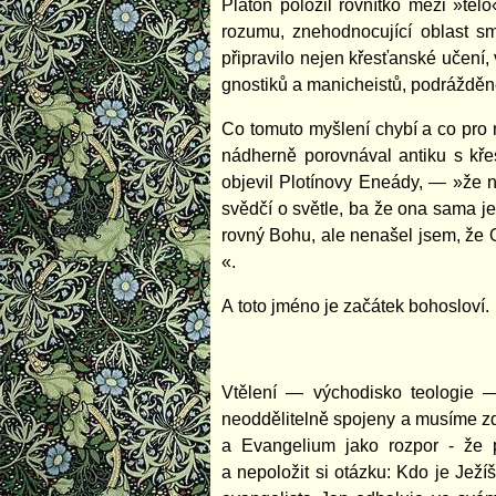
Platón položil rovnítko mezi »tě
rozumu, znehodnocující oblast s
připravilo nejen křesťanské učení
gnostiků a manicheistů, podrážděně 
Co tomuto myšlení chybí a co pro 
nádherně porovnával antiku s kře
objevil Plotínovy Eneády, — »že n
svědčí o světle, ba že ona sama je
rovný Bohu, ale nenašel jsem, že O
«.
A toto jméno je začátek bohosloví.
Vtělení — východisko teologie —
neoddělitelně spojeny a musíme zdůr
a Evangelium jako rozpor - že 
a nepoložit si otázku: Kdo je Jež