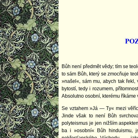
POZ
Bůh není předmět vědy; tím se teol
to sám Bůh, který se zmocňuje teol
»našel«, sám mu, abych tak řekl, 
bytostí, tedy i rozumem, přítomnos
Absolutno osobní, kterému říkáme 
Se vztahem »Já — Ty« mezi věříc
Jinde však to není Bůh svrchova
polyteismus je jen nižším aspekt
ba i »osobní« Bůh hinduismu, j
nekřesťanského Východu — jako 