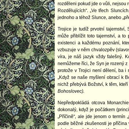
rozděleni pokud jde o vůli, nejsou 
Rozdělujících“. „Ve třech Sluncíc
jednoho a téhož Slunce, anebo „pře
Trojice je tudíž prvotní tajemstv
může přiblížit toto tajemství, a t
existenci a každému poznání, kte
vzbuzuje v něm chvalozpěv (slavosl
víra, je náš jazyk vždy falešný. 
nemůžeme říci, že Syn je rozený z
protože v Trojici není dělení, ba i
„Když se naše myšlení obrací k Bo
nichž přebývá Božství, k těm, kteř
Bohoslovec).
Nepředpokládá otcova Monarchie 
dokonalý, když je počátkem (princi
„Příčině“, ale jde jenom o termín
podle běžné zkušenosti je příčina