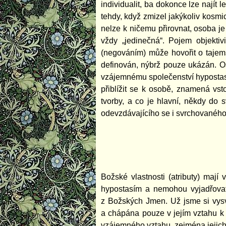
individualit, ba dokonce lze najít 
tehdy, když zmizel jakýkoliv kosmi
nelze k ničemu přirovnat, osoba j
vždy „jedinečná“. Pojem objekti
(negováním) může hovořit o tajems
definován, nýbrž pouze ukázán. Os
vzájemnému společenství hypostasí 
přiblížit se k osobě, znamená vs
tvorby, a co je hlavní, někdy do
odevzdávajícího se i svrchovaného 
Božské vlastnosti (atributy) mají
hypostasím a nemohou vyjadřovat j
z Božských Jmen. Už jsme si vysv
a chápána pouze v jejím vztahu k 
vzájemného vztahu, zejména jejich v