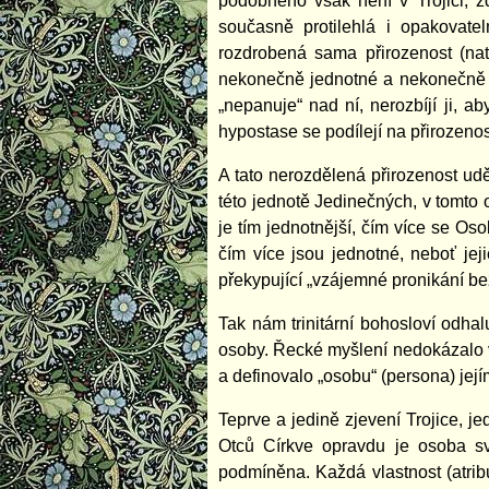
podobného však není v Trojici, z
současně protilehlá i opakovat
rozdrobená sama přirozenost (na
nekonečně jednotné a nekonečně 
„nepanuje“ nad ní, nerozbíjí ji, a
hypostase se podílejí na přirozeno
A tato nerozdělená přirozenost udě
této jednotě Jedinečných, v tomto
je tím jednotnější, čím více se Oso
čím více jsou jednotné, neboť jeji
překypující „vzájemné pronikání bez
Tak nám trinitární bohosloví odhal
osoby. Řecké myšlení nedokázalo v
a definovalo „osobu“ (persona) jejím
Teprve a jedině zjevení Trojice, j
Otců Církve opravdu je osoba s
podmíněna. Každá vlastnost (atribu