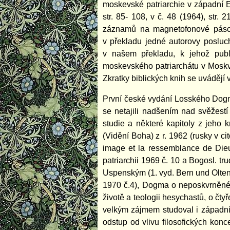
moskevské patriarchie v západní E
str. 85- 108, v č. 48 (1964), str.
záznamů na magnetofonové pásce.
v překladu jedné autorovy posluch
v našem překladu, k jehož publi
moskevského patriarchátu v Moskvě
Zkratky biblických knih se uváděj
První české vydání Losského Dogma
se netajili nadšením nad svěžest
studie a některé kapitoly z jeho 
(Vidění Boha) z r. 1962 (rusky v c
image et la ressemblance de Die
patriarchii 1969 č. 10 a Bogosl. 
Uspenským (1. vyd. Bern und Olten,
1970 č.4), Dogma o neposkvrněném 
životě a teologii hesychastů, o čty
velkým zájmem studoval i západní
odstup od vlivu filosofických konc