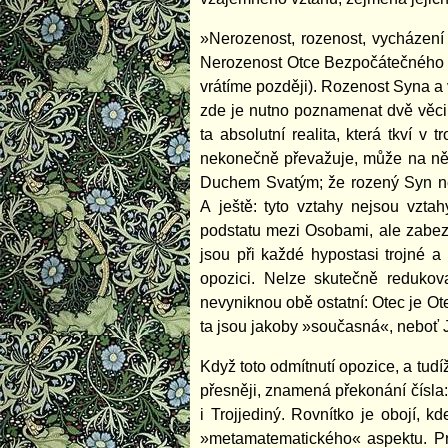
»Nerozenost, rozenost, vycházen
Nerozenost Otce Bezpočátečného — 
vrátíme později). Rozenost Syna a
zde je nutno poznamenat dvě věci. 
ta absolutní realita, která tkví 
nekonečně převažuje, může na ně 
Duchem Svatým; že rozený Syn ne
A ještě: tyto vztahy nejsou vztahy
podstatu mezi Osobami, ale zabezpe
jsou při každé hypostasi trojné 
opozici. Nelze skutečně redukova
nevyniknou obě ostatní: Otec je O
ta jsou jakoby »současná«, neboť
Když toto odmítnutí opozice, a tudíž
přesněji, znamená překonání čísla:
i Trojjediný. Rovnítko je obojí, 
»metamatematického« aspektu. Pra