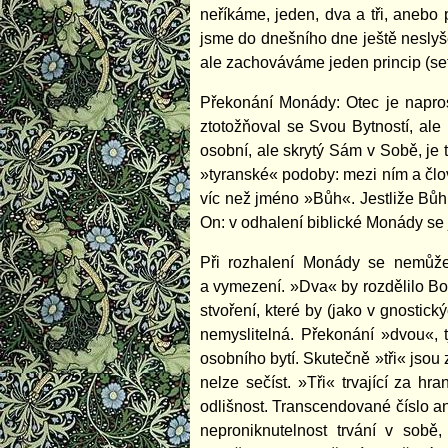
neříkáme, jeden, dva a tři, anebo 
jsme do dnešního dne ještě neslyš
ale zachováváme jeden princip (set
Překonání Monády: Otec je napro
ztotožňoval se Svou Bytností, ale
osobní, ale skrytý Sám v Sobě, je t
»tyranské« podoby: mezi ním a člo
víc než jméno »Bůh«. Jestliže Bůh
On: v odhalení biblické Monády se
Při rozhalení Monády se nemůže
a vymezení. »Dva« by rozdělilo Bož
stvoření, které by (jako v gnosti
nemyslitelná. Překonání »dvou«, t
osobního bytí. Skutečně »tři« jsou 
nelze sečíst. »Tři« trvající za hr
odlišnost. Transcendované číslo a
neproniknutelnost trvání v sob