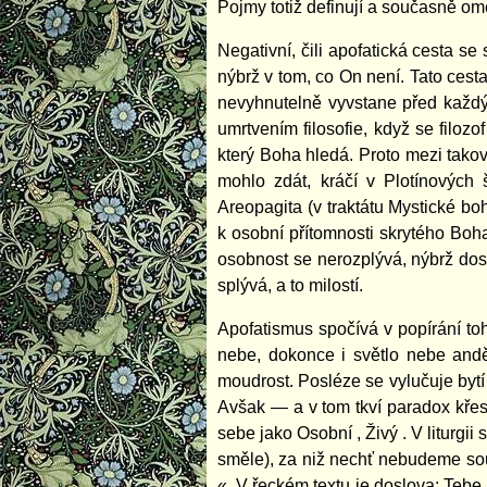
Pojmy totiž definují a současně om
Negativní, čili apofatická cesta se
nýbrž v tom, co On není. Tato ces
nevyhnutelně vyvstane před každý
umrtvením filosofie, když se filoz
který Boha hledá. Proto mezi takov
mohlo zdát, kráčí v Plotínových
Areopagita (v traktátu Mystické bo
k osobní přítomnosti skrytého Boha
osobnost se nerozplývá, nýbrž dosa
splývá, a to milostí.
Apofatismus spočívá v popírání to
nebe, dokonce i světlo nebe anděl
moudrost. Posléze se vylučuje bytí
Avšak — a v tom tkví paradox křes
sebe jako Osobní , Živý . V liturg
směle), za niž nechť nebudeme sou
«. V řeckém textu je doslova: Te