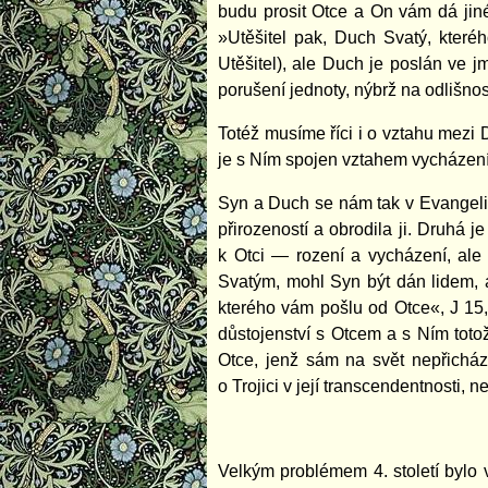
budu prosit Otce a On vám dá jiné
»Utěšitel pak, Duch Svatý, které
Utěšitel), ale Duch je poslán ve 
porušení jednoty, nýbrž na odlišnos
Totéž musíme říci i o vztahu mezi
je s Ním spojen vztahem vycházení, 
Syn a Duch se nám tak v Evangeliu
přirozeností a obrodila ji. Druhá 
k Otci — rození a vycházení, ale
Svatým, mohl Syn být dán lidem, 
kterého vám pošlu od Otce«, J 15,
důstojenství s Otcem a s Ním toto
Otce, jenž sám na svět nepřichází
o Trojici v její transcendentnosti, n
Velkým problémem 4. století bylo 