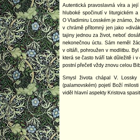
Autentická pravoslavná víra a jej
hluboké spočinutí v liturgickém a
O Vladimiru Losském je známo, že př
v chrámě přítomný jen jako »divá
tajiny jednou za život, neboť dosá
nekonečnou úctu. Sám neměl žádné 
v oltáři, pohroužen v modlitbu. By
která se často tváří tak důležitě i
postní přečetl vždy znovu celou Bibl
Smysl života chápal V. Lossky
(palamovském) pojetí Boží milosti
viděl hlavní aspekty Kristova spas