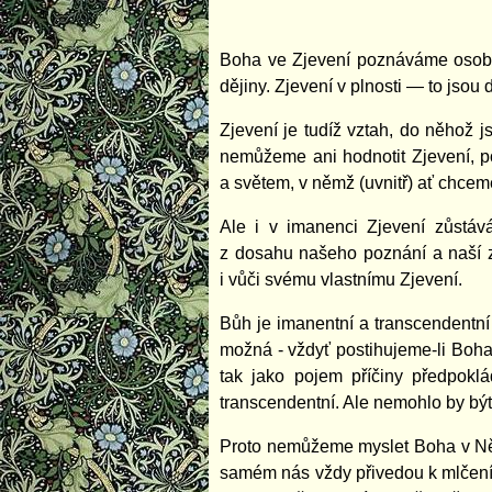
Boha ve Zjevení poznáváme osobní
dějiny. Zjevení v plnosti — to jsou 
Zjevení je tudíž vztah, do něhož
nemůžeme ani hodnotit Zjevení, po
a světem, v němž (uvnitř) ať chce
Ale i v imanenci Zjevení zůstáv
z dosahu našeho poznání a naší zk
i vůči svému vlastnímu Zjevení.
Bůh je imanentní a transcendentn
možná - vždyť postihujeme-li Boha
tak jako pojem příčiny předpokl
transcendentní. Ale nemohlo by bý
Proto nemůžeme myslet Boha v Něm
samém nás vždy přivedou k mlčení,