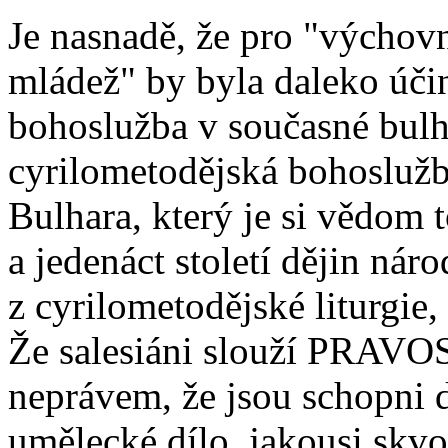
Je nasnadě, že pro "výchov
mládež" by byla daleko úči
bohoslužba v současné bulh
cyrilometodějská bohoslužb
Bulhara, který je si vědom t
a jedenáct století dějin nár
z cyrilometodějské liturgie
Že salesiáni slouží PRA
neprávem, že jsou schopni d
umělecké dílo, jakousi skvo