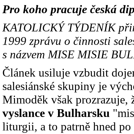
Pro koho pracuje česká di
KATOLICKÝ TÝDENÍK přinesl
1999 zprávu o činnosti sale
s názvem
MISE MISIE BU
Článek usiluje vzbudit doje
salesiánské skupiny je výc
Mimoděk však prozrazuje, 
vyslance v Bulharsku
"misi
liturgii, a to patrně hned po