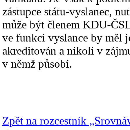
zástupce státu-vyslanec, nu
může být členem KDU-ČSL n
ve funkci vyslance by měl j
akreditován a nikoli v zájmu
v němž působí.
Zpět na rozcestník „Srovnáv