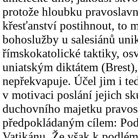
protože hloubku pravoslav
křesťanství postihnout, to 
bohoslužby u salesiánů uni
římskokatolické taktiky, os
uniatským diktátem (Brest)
nepřekvapuje. Účel jim i te
v motivaci poslání jejich s
duchovního majetku pravosl
předpokládaným cílem: Pod
Vatikánu. Že však k podlém