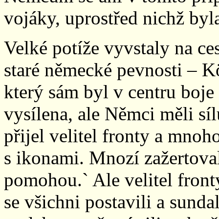
vojáky, uprostřed nichž byl
Velké potíže vyvstaly na ce
staré německé pevnosti – K
který sám byl v centru boje
vysílena, ale Němci měli s
přijel velitel fronty a mnoh
s ikonami. Mnozí zažertovali
pomohou.` Ale velitel fronty
se všichni postavili a sunda