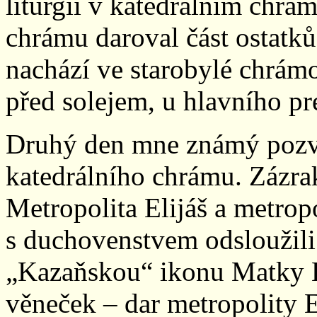
liturgii v katedrálním chr
chrámu daroval část ostatků
nachází ve starobylé chrám
před solejem, u hlavního pr
Druhý den mne známý pozv
katedrálního chrámu. Zázrak
Metropolita Elijáš a metropo
s duchovenstvem odsloužili
„Kazaňskou“ ikonu Matky 
věneček – dar metropolity E