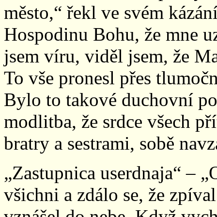
město,“ řekl ve svém kázání
Hospodinu Bohu, že mne uzn
jsem víru, viděl jsem, že Ma
To vše pronesl přes tlumočn
Bylo to takové duchovní p
modlitba, že srdce všech pří
bratry a sestrami, sobě nav
„Zastupnica userdnaja“ – „O
všichni a zdálo se, že zpíva
vznášel do nebe. Když vych