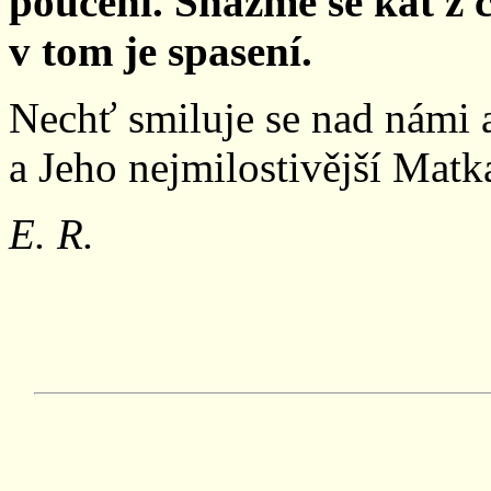
poučení. Snažme se kát z c
v tom je spasení.
Nechť smiluje se nad námi 
a Jeho nejmilostivější Mat
E. R.