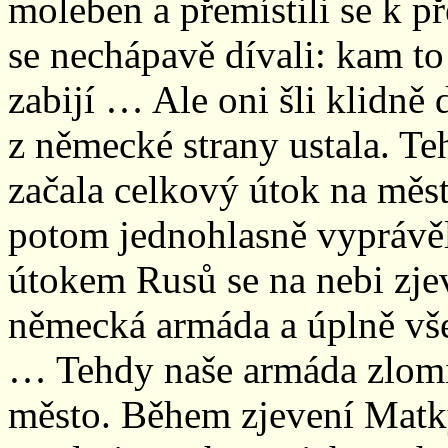
moleben a přemístili se k př
se nechápavě dívali: kam to
zabijí … Ale oni šli klidně
z německé strany ustala. Te
začala celkový útok na měs
potom jednohlasně vyprávěl
útokem Rusů se na nebi zjev
německá armáda a úplně v
… Tehdy naše armáda zlomil
město. Během zjevení Matk