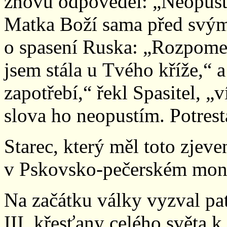
znovu odpověděl: „Neopustí
Matka Boží sama před svým
o spasení Ruska: „Rozpomeň
jsem stála u Tvého kříže,“ a
zapotřebí,“ řekl Spasitel, „
slova ho neopustím. Potres
Starec, který měl toto zjeve
v Pskovsko-pečerském monas
Na začátku války vyzval pat
III. křesťany celého světa 