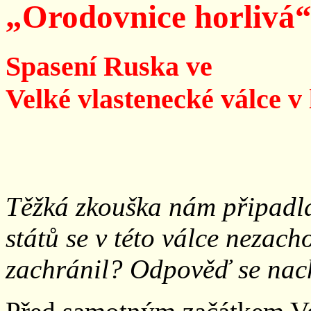
„Orodovnice horlivá
Spasení Ruska ve
Velké vlastenecké válce v
Těžká zkouška nám připadl
států se v této válce nezach
zachránil? Odpověď se nachá