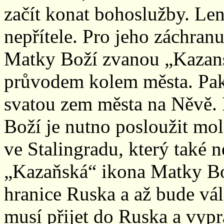
začít konat bohoslužby. Le
nepřítele. Pro jeho záchra
Matky Boží zvanou „Kazans
průvodem kolem města. Pak 
svatou zem města na Něvě.
Boží je nutno posloužit mo
ve Stalingradu, který také 
„Kazaňská“ ikona Matky Bož
hranice Ruska a až bude vál
musí přijet do Ruska a vypr