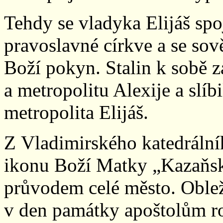
Tehdy se vladyka Elijáš spoj
pravoslavné církve a se sov
Boží pokyn. Stalin k sobě z
a metropolitu Alexije a slíbi
metropolita Elijáš.
Z Vladimirského katedrální
ikonu Boží Matky „Kazaňsko
průvodem celé město. Oblež
v den památky apoštolům ro