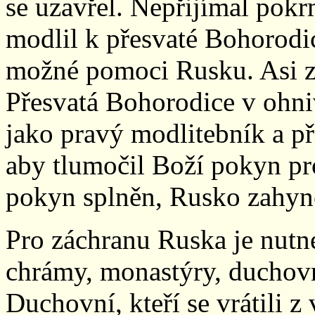
se uzavřel. Nepřijímal pokr
modlil k přesvaté Bohorodici
možné pomoci Rusku. Asi za
Přesvatá Bohorodice v ohni
jako pravý modlitebník a př
aby tlumočil Boží pokyn pro
pokyn splněn, Rusko zahyn
Pro záchranu Ruska je nutn
chrámy, monastýry, duchovn
Duchovní, kteří se vrátili z