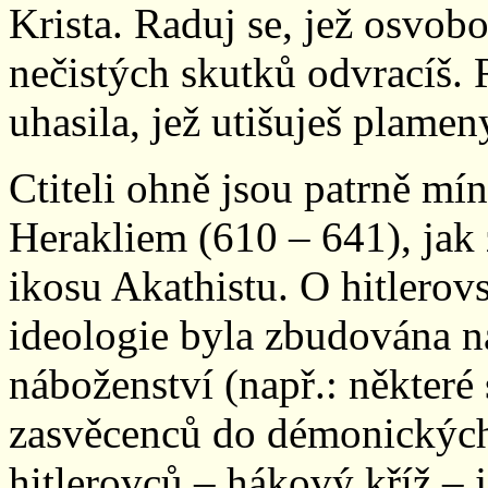
Krista. Raduj se, jež osvob
nečistých skutků odvracíš. R
uhasila, jež utišuješ plameny
Ctiteli ohně jsou patrně mí
Herakliem (610 – 641), jak
ikosu Akathistu. O hitlero
ideologie byla zbudována n
náboženství (např.: některé
zasvěcenců do démonických
hitlerovců – hákový kříž – 