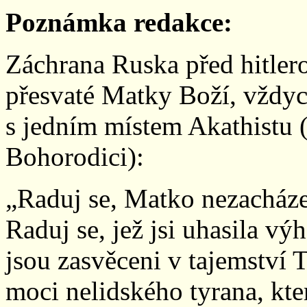
Poznámka redakce:
Záchrana Ruska před hitle
přesvaté Matky Boží, vždyc
s jedním místem Akathistu 
Bohorodici):
„Raduj se, Matko nezacházej
Raduj se, jež jsi uhasila vý
jsou zasvěceni v tajemství Tr
moci nelidského tyrana, kter