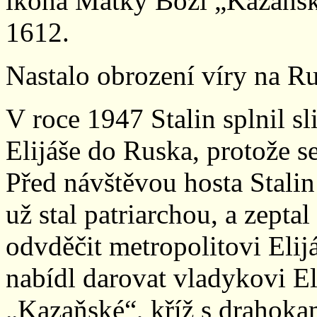
ikona Matky Boží „Kazaňská
1612.
Nastalo obrození víry na Ru
V roce 1947 Stalin splnil sl
Elijáše do Ruska, protože s
Před návštěvou hosta Stalin
už stal patriarchou, a zepta
odvděčit metropolitovi Elij
nabídl darovat vladykovi E
„Kazaňské“, kříž s drahoka