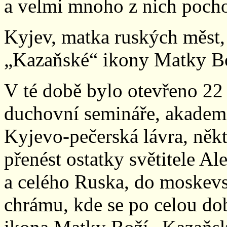
a velmi mnoho z nich poch
Kyjev, matka ruských měst,
„Kazaňské“ ikony Matky B
V té době bylo otevřeno 22 
duchovní semináře, akademie
Kyjevo-pečerská lávra, něk
přenést ostatky světitele A
a celého Ruska, do moskev
chrámu, kde se po celou do