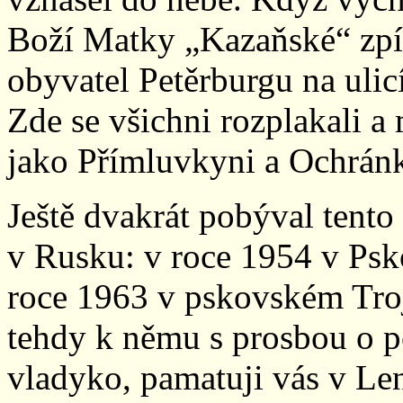
Boží Matky „Kazaňské“ zpíva
obyvatel Petěrburgu na ulicí
Zde se všichni rozplakali 
jako Přímluvkyni a Ochrán
Ještě dvakrát pobýval tento 
v Rusku: v roce 1954 v Ps
roce 1963 v pskovském Troj
tehdy k němu s prosbou o p
vladyko, pamatuji vás v Len