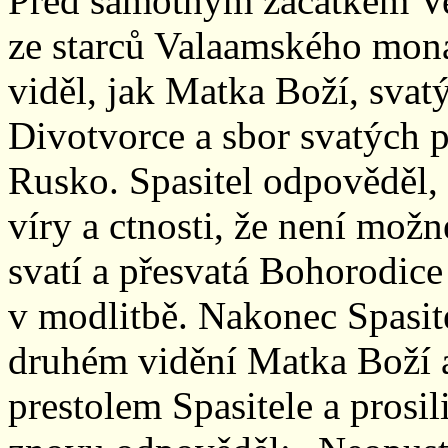
Před samotným začátkem Ve
ze starců Valaamského mona
viděl, jak Matka Boží, svatý
Divotvorce a sbor svatých pr
Rusko. Spasitel odpověděl, 
víry a ctnosti, že není možn
svatí a přesvatá Bohorodice
v modlitbě. Nakonec Spasit
druhém vidění Matka Boží a 
prestolem Spasitele a prosil