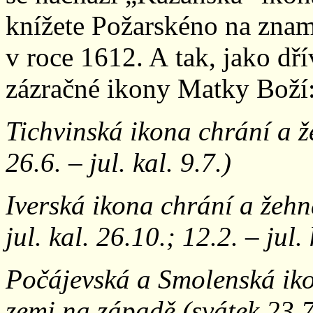
knížete Požarskéno na znam
v roce 1612. A tak, jako dř
zázračné ikony Matky Boží
Tichvinská ikona chrání a 
26.6. – jul. kal. 9.7.)
Iverská ikona chrání a žehn
jul. kal. 26.10.; 12.2. – jul.
Počájevská a Smolenská ik
zemi na západě (svátek 23.7. 