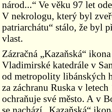
národ...“ Ve věku 97 let ode
V nekrologu, který byl zve
patriarchátu“ stálo, že byl 
vlast.
Zázračná „Kazaňská“ ikona
Vladimirské katedrále v San
od metropolity libánských h
za záchranu Ruska v letech
ochraňuje své město. A v 
se nachází „Kazaňská“ iko