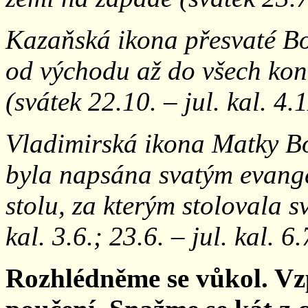
Kazaňská ikona přesvaté B
od východu až do všech kon
(svátek 22.10. – jul. kal. 4.1
Vladimirská ikona Matky Bo
byla napsána svatým evange
stolu, za kterým stolovala s
kal. 3.6.; 23.6. – jul. kal. 6.
Rozhlédněme se vůkol. V