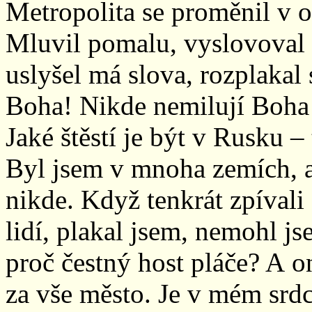
Metropolita se proměnil v ob
Mluvil pomalu, vyslovoval 
uslyšel má slova, rozplakal 
Boha! Nikde nemilují Boha 
Jaké štěstí je být v Rusku –
Byl jsem v mnoha zemích, a
nikde. Když tenkrát zpívali
lidí, plakal jsem, nemohl js
proč čestný host pláče? A 
za vše město. Je v mém srdc