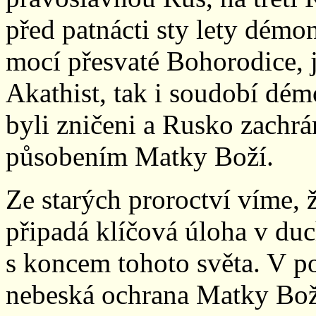
před patnácti sty lety démo
mocí přesvaté Bohorodice, 
Akathist, tak i soudobí démo
byli zničeni a Rusko zachr
působením Matky Boží.
Ze starých proroctví víme,
připadá klíčová úloha v duc
s koncem tohoto světa. V p
nebeská ochrana Matky Bož