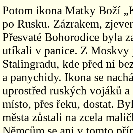
Potom ikona Matky Boží „K
po Rusku. Zázrakem, zjeven
Přesvaté Bohorodice byla 
utíkali v panice. Z Moskvy
Stalingradu, kde před ní be
a panychidy. Ikona se nach
uprostřed ruských vojáků a
místo, přes řeku, dostat. B
města zůstali na zcela mali
Němcům se ani v tomto příp