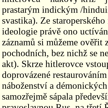
prastarým indickým /hindu
svastika). Ze staroperského
ideologie právě ono uctíván
záznamů si můžeme ověřit zá
pochodních, bez nichž se ne
akt). Skrze hitlerovce vsto
doprovázené restaurováním
náboženství a démonických 
samozřejmě sápala předevší
pravoslavnou Rus, na třetí