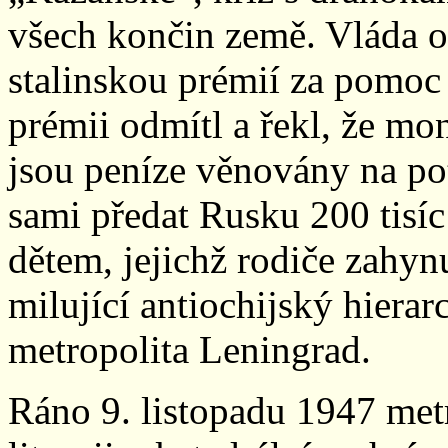
všech končin země. Vláda o
stalinskou prémií za pomoc
prémii odmítl a řekl, že mo
jsou peníze věnovány na po
sami předat Rusku 200 tisí
dětem, jejichž rodiče zahyn
milující antiochijský hiera
metropolita Leningrad.
Ráno 9. listopadu 1947 metr